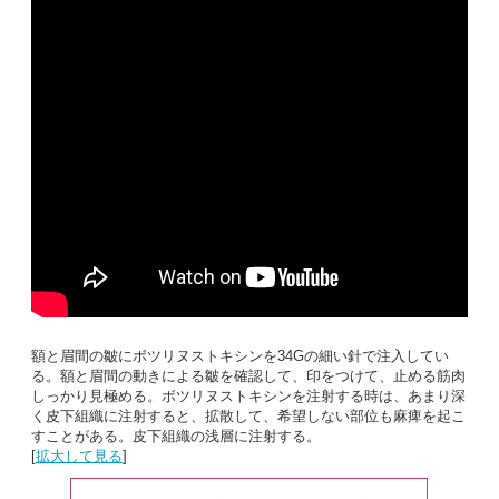
額と眉間の皺にボツリヌストキシンを34Gの細い針で注入してい
る。額と眉間の動きによる皺を確認して、印をつけて、止める筋肉
しっかり見極める。ボツリヌストキシンを注射する時は、あまり深
く皮下組織に注射すると、拡散して、希望しない部位も麻痺を起こ
すことがある。皮下組織の浅層に注射する。
[
拡大して見る
]