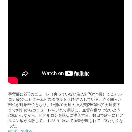
手背部に27Gカニューレ（尖っていない注入針70mm長）でヒアル
ロン酸(ジュビダームビスタウルトラ)を注入している。赤く囲った
部位が対象部位となり、外側の1カ所の挿入穴(25G針で1カ所皮下
まで刺す)からカニューレをいれて扇状に、血管を傷つけないよう
に動かしながら、ヒアルロンを筋状に注入する。数日で欣一にヒア
ルロン酸が拡散して、手の甲に浮いて血管が埋もれて目立たなくな
った。
[
拡大して見る
]