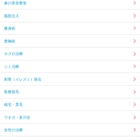
鼻の美容整形
脂肪注入
痩身術
豊胸術
ホクロ治療
シミ治療
刺青（イレズミ）除去
医療脱毛
植毛・育毛
ワキガ・多汗症
女性の治療