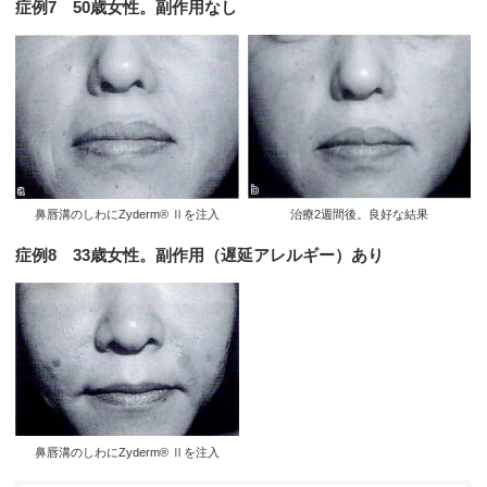
症例7 50歳女性。副作用なし
鼻唇溝のしわにZyderm® Ⅱを注入
治療2週間後。良好な結果
症例8 33歳女性。副作用（遅延アレルギー）あり
鼻唇溝のしわにZyderm® Ⅱを注入