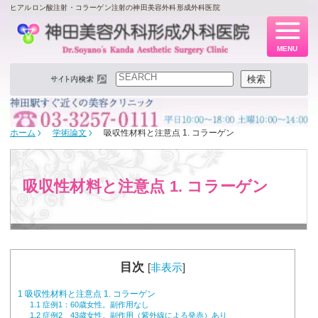
ヒアルロン酸注射・コラーゲン注射の神田美容外科形成外科医院
MENU
検索
検索
ホーム
学術論文
吸収性材料と注意点 1. コラーゲン
吸収性材料と注意点 1. コラーゲン
目次
[
非表示
]
1
吸収性材料と注意点 1. コラーゲン
1.1
症例1：60歳女性。副作用なし
1.2
症例2 43歳女性。副作用（紫外線による発赤）あり