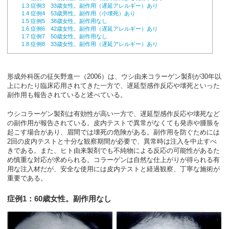
1.3
症例3 33歳女性。副作用（遅延アレルギー）あり
1.4
症例4 53歳男性。副作用（小壊死）あり
1.5
症例5 38歳女性。副作用なし
1.6
症例6 42歳女性。副作用（遅延アレルギー）あり
1.7
症例7 50歳女性。副作用なし
1.8
症例8 33歳女性。副作用（遅延アレルギー）あり
形成外科医の征矢野進一（2006）は、ウシ由来コラーゲン製剤が30年以
上にわたり臨床応用されてきた一方で、遅延型感作反応や壊死といった
副作用も報告されていると述べている。
ウシコラーゲン製剤は有効性が高い一方で、遅延型感作反応や壊死など
の副作用が報告されている。皮内テストで異常がなくても発赤や腫脹を
起こす場合があり、眉間では壊死の危険がある。副作用を防ぐためには
2回の皮内テストと十分な観察期間が必要で、異常時は注入を中止すべ
きである。また、ヒト由来製剤でも不純物による反応の可能性があるた
め慎重な対応が求められる。コラーゲンは自然な仕上がりが得られる有
用な注入材だが、安全な使用には皮内テストと経過観察、丁寧な施術が
重要である。
症例1：60歳女性。副作用なし