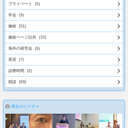
プライベート
(5)
学会
(9)
施術
(51)
施術ページ以外
(33)
海外の研究会
(5)
美容
(7)
診療時間
(2)
雑談
(69)
最近のピクチャ