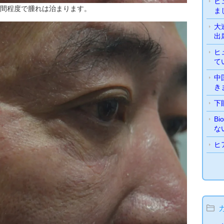
ヒ
時間程度で腫れは治まります。
ま
大
出
ヒ
て
中
き
下
B
な
ヒ