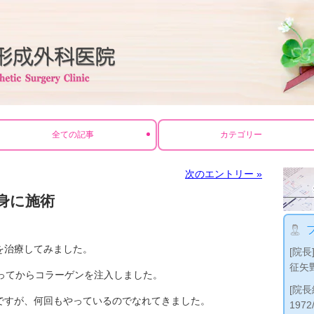
全ての記事
カテゴリー
次のエントリー »
身に施術
を治療してみました。
[院長
征矢
ってからコラーゲンを注入しました。
[院長
ですが、何回もやっているのでなれてきました。
197