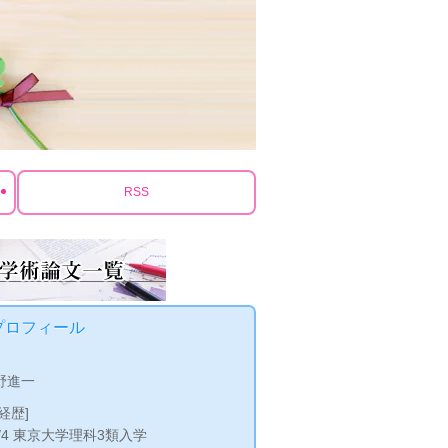
RSS
プロフィール
]
野進一
経歴]
2/4 東京大学理科3類入学