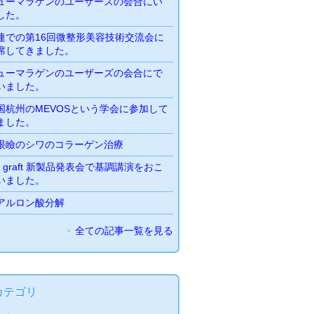
ューマラゲンのユーザーズの会合にい
した。
連での第16回微整形美容技術交流会に
席してきました。
ューマラゲンのユーザーズの会合にで
いました。
国杭州のMEVOSという学会に参加して
ました。
眼瞼のシワのコラーゲン治療
io graft 新製品発表会で基調講演をおこ
いました。
アルロン酸分解
全ての記事一覧を見る
カテゴリ