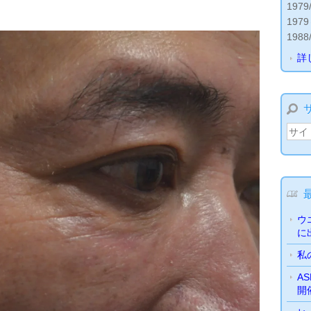
197
197
198
詳
ウ
に
私
A
開