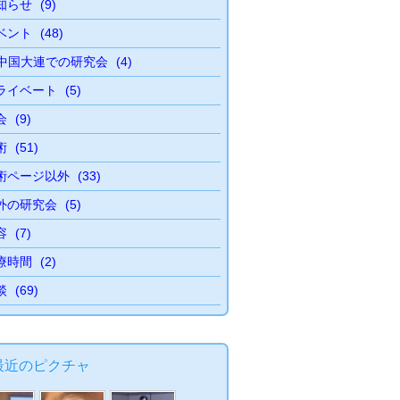
知らせ
(9)
ベント
(48)
中国大連での研究会
(4)
ライベート
(5)
会
(9)
術
(51)
術ページ以外
(33)
外の研究会
(5)
容
(7)
療時間
(2)
談
(69)
最近のピクチャ