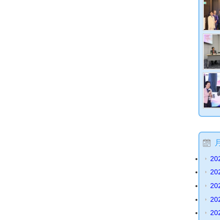
20
20
20
20
20