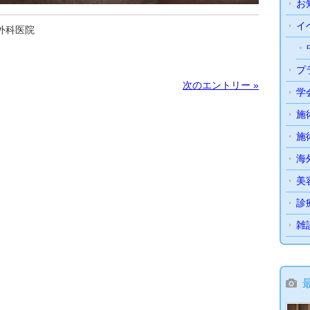
お
イ
外科医院
プ
次のエントリー »
学
施
施
海
美
診
雑