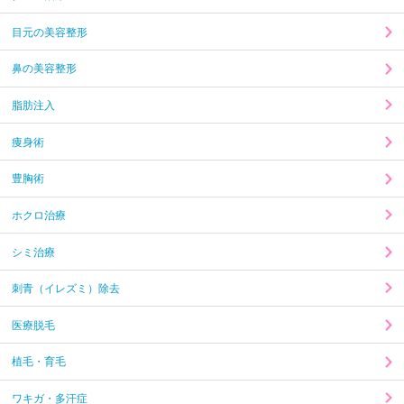
目元の美容整形
鼻の美容整形
脂肪注入
痩身術
豊胸術
ホクロ治療
シミ治療
刺青（イレズミ）除去
医療脱毛
植毛・育毛
ワキガ・多汗症