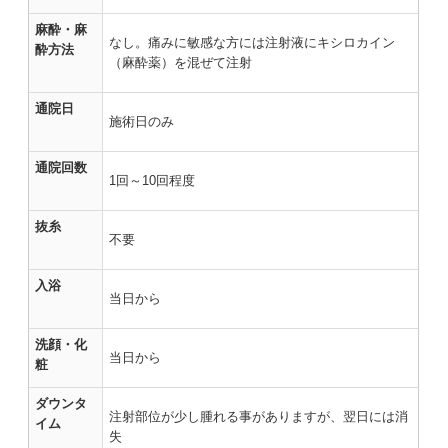
麻酔・麻
なし。痛みに敏感な方には注射液にキシロカイン
酔方法
（麻酔薬）を混ぜて注射
通院日
施術日のみ
通院回数
1回～10回程度
抜糸
不要
入浴
当日から
洗顔・化
当日から
粧
ダウンタ
注射部位が少し腫れる事がありますが、翌日には消
イム
失