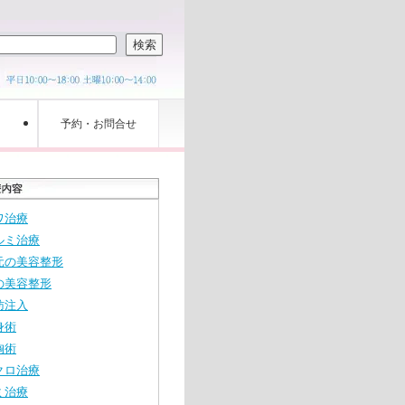
検索
予約・お問合せ
ワ治療
ルミ治療
元の美容整形
の美容整形
肪注入
身術
胸術
クロ治療
ミ治療