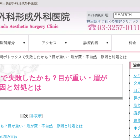
神田美容外科形成外科医院
検索
医師紹介
アクセス
診療内容
料金
間ボトックスで失敗したかも？目が重い・眉が変・不自然…原因と対処とは
シ
スで失敗したかも？目が重い・眉が
タ
因と対処とは
目
鼻
脂
痩
目次
[
非表示
]
豊
も？目が重い・眉が変・不自然…原因と対処とは
ホ
シ
”の積み重ね