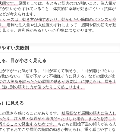
状態です。
原因としては、もともと筋肉の力が強いこと、注入量が
置が狙いからずれていること、体質的に薬剤が効きにくい（抗体が
などが考えられます。
」ケースは、効き方が強すぎたり、効かせたい筋肉のバランスが崩
す。
過剰な注入量や注入位置のずれによって、眉間や額の筋肉が動
く見える、違和感があるといった印象につながります。
りやすい失敗例
える、目が小さく見える
毛が下がった気がする」「目が重くて眠そう」「目が開けづらい」
が動かない」「眉が下がって不機嫌そうに見える」などの症状が出
や注入箇所を誤ったため眉間の動きが必要以上に抑えられ、眉を上
、逆に別の筋肉に力が偏ったりして起こります。
る）に見える
たの重さを感じることがあります。
皺眉筋など眉間の筋肉に注入し
ったり、注入量・位置が不適切だったりした場合、まぶたを持ち上
弱まることで発生するためです。
もともと眼瞼下垂の傾向がある人
すくするおでこや眉間の筋肉の動きが抑えられ、重く感じやすくな