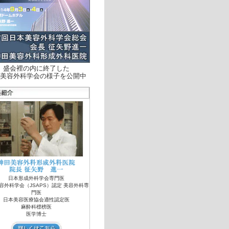
盛会裡の内に終了した
美容外科学会の様子を公開中
日本形成外科学会専門医
容外科学会（JSAPS）認定 美容外科専
門医
日本美容医療協会適性認定医
麻酔科標榜医
医学博士