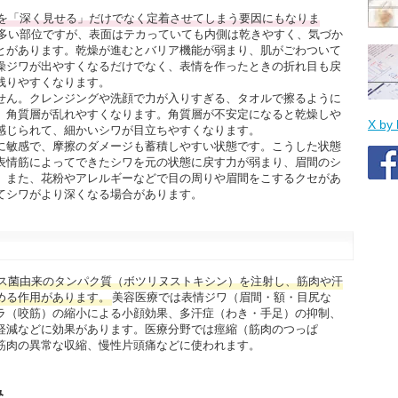
を「深く見せる」だけでなく定着させてしまう要因にもなりま
多い部位ですが、表面はテカっていても内側は乾きやすく、気づか
とがあります。乾燥が進むとバリア機能が弱まり、肌がごわついて
燥ジワが出やすくなるだけでなく、表情を作ったときの折れ目も戻
残りやすくなります。
せん。クレンジングや洗顔で力が入りすぎる、タオルで擦るように
、角質層が乱れやすくなります。角質層が不安定になると乾燥しや
X by
感じられて、細かいシワが目立ちやすくなります。
に敏感で、摩擦のダメージも蓄積しやすい状態です。こうした状態
表情筋によってできたシワを元の状態に戻す力が弱まり、眉間のシ
。また、花粉やアレルギーなどで目の周りや眉間をこするクセがあ
てシワがより深くなる場合があります。
ス菌由来のタンパク質（ボツリヌストキシン）を注射し、筋肉や汗
める作用があります。
美容医療では表情ジワ（眉間・額・目尻な
ラ（咬筋）の縮小による小顔効果、多汗症（わき・手足）の抑制、
軽減などに効果があります。医療分野では痙縮（筋肉のつっぱ
筋肉の異常な収縮、慢性片頭痛などに使われます。
み