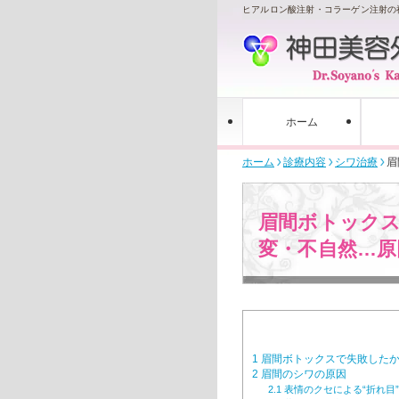
ヒアルロン酸注射・コラーゲン注射の
ホーム
ホーム
診療内容
シワ治療
眉
眉間ボトック
変・不自然…原
1
眉間ボトックスで失敗したか
2
眉間のシワの原因
2.1
表情のクセによる“折れ目