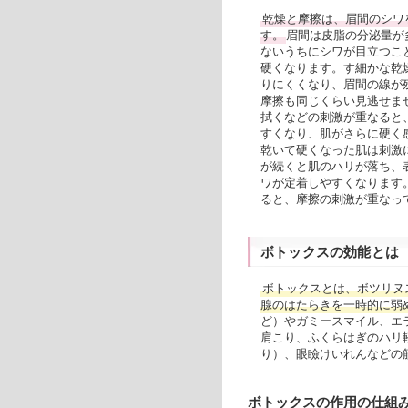
乾燥と摩擦は、眉間のシワ
す。
眉間は皮脂の分泌量が
ないうちにシワが目立つこ
硬くなります。す細かな乾
りにくくなり、眉間の線が
摩擦も同じくらい見逃せま
拭くなどの刺激が重なると
すくなり、肌がさらに硬く
乾いて硬くなった肌は刺激
が続くと肌のハリが落ち、
ワが定着しやすくなります
ると、摩擦の刺激が重なっ
ボトックスの効能とは
ボトックスとは、ボツリヌ
腺のはたらきを一時的に弱
ど）やガミースマイル、エ
肩こり、ふくらはぎのハリ
り）、眼瞼けいれんなどの
ボトックスの作用の仕組