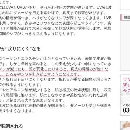
ります。
はUVAとUVBがあり、それぞれ作用の方向が違います。UVAは波
じわ肌にダメージを与える紫外線で、真皮まで影響が及びます。
奥の構造が傷つき、ハリがなくなりシワが深くなってきます。UVB
作用しやすく、赤みやヒリつきなどの炎症を起こすタイプです。炎
バリア機能が乱れて水分が蒸発して乾燥状態が慢性化します。乾燥
眉間のシワがくっきり見えるようになります。
が“戻りにくく”なる
コラーゲンとエラスチンが土台となっているため、表情で皮膚が折
です。しかし年齢を重ねると、この支えが少しずつ弱くなっていき
チンが減ったり、質が変化したりすると、真皮の骨組みが脆くな
し、たるみやシワを引き起こすようになります。
きた折れ目も戻りにくくなります。折れ目が重なる回数が増えるこ
ワが残るようになります。
ドやヒアルロン酸が減少すると、肌は極度の乾燥状態に陥り、表面
いう悪循環に陥ります。肌のしなやかさや柔軟性が失われた皮膚
り」と刻まれる大きな原因となります。
真皮にある線維芽細胞の働きが弱まると、ダメージを受けた構造を
残りやすくなります。
が強調される