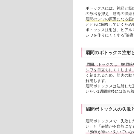
ボトックスには、神経と筋
の放出を抑え、筋肉の収縮
眉間のシワの原因になる筋
とともに回復していくため
ボトックス注射は、ヒアルロ
シワを作りにくくする”治療
眉間のボトックス注射
眉間ボトックスは、皺眉筋
シワを目立ちにくくします
く刻まれるため、筋肉の動
解消します。
眉間ボトックスは注射した
いたい1週間前後には落ち着
眉間ボトックスの失敗
眉間ボトックスで「失敗し
い」と「表情が不自然にな
「効果が弱い・効いていな