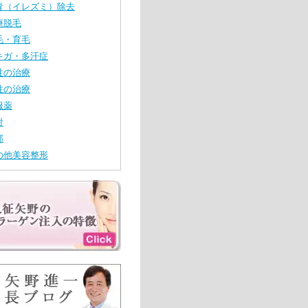
青（イレズミ）除去
療脱毛
毛・育毛
キガ・多汗症
性の治療
性の治療
服薬
射
郭
の他美容整形