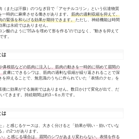
肉（または汗腺）のつなぎ目で「アセチルコリン」という伝達物質
を一時的に麻痺させる働きがあります。
筋肉の過剰収縮を抑えて、
肉の緊張を和らげる効果が期待できます。
ただし、神経機能は時間
効果は永続ではありません。
ン酸のように“凹みを埋めて形を作る”のではなく、“動きを抑えて
です。
とは
や鼻根筋などの筋肉に注入し、筋肉の動きを一時的に弱めて眉間の
。
皮膚にできるシワは、筋肉の過剰な収縮が繰り返されることで深
きを抑えることで、無意識のうちに作られていた「表情のクセ」を
直後に効果がでる施術ではありません。数日かけて変化が出て、だ
いてきます。持続期間は約3～6ヵ月です。
とは
た」と感じるケースは、大きく分けると「効果が弱い・効いていな
る」の2つがあります。
い」と感じる場合は、眉間のシワがあまり変わらない、表情を作る