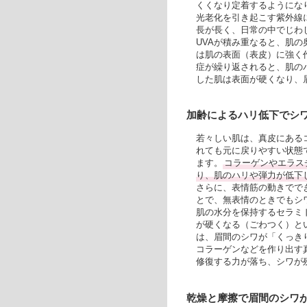
くくなり定着するようにな
光老化を引き起こす紫外線に
長が長く、日常の中でじわ
UVAが積み重なると、肌の
は肌の表面（表皮）に強く
症が繰り返されると、肌の
した肌は表面が硬くなり、
加齢によるハリ低下でシワ
若々しい肌は、真皮にある
れても元に戻りやすい状態
ます。
コラーゲンやエラス
り、肌のハリや弾力が低下
さらに、表情筋の動きでで
とで、無表情のときでもシ
肌の水分を保持するセラミ
が硬くなる（ごわつく）と
は、眉間のシワが「くっき
コラーゲンなどを作り出す
修復する力が落ち、シワが
乾燥と摩擦で眉間のシワ