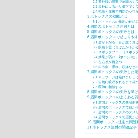
2.2
紫外線の影響で眉間のシ
2.3
加齢によるハリ低下でシワ
2.4
乾燥と摩擦で眉間のシワ
3
ボトックスの効能とは
3.1
ボトックスの作用の仕組
4
眉間のボトックス注射とは
5
眉間ボトックスの失敗とは
6
眉間ボトックスで起こりや
6.1
眉が下がる、目が重く見
6.2
眼瞼下垂（まぶたが下が
6.3
スポックブロー（スポッ
6.4
効果が弱い、効いていな
6.5
左右差が目立つ
6.6
内出血、腫れ、頭痛など
7
眉間ボトックスの失敗した
7.1
マッサージは避けましょ
7.2
自然に吸収されるまで待
7.3
医師に相談する
8
眉間ボトックスの失敗を避け
9
眉間ボトックスのよくある
9.1
眉間ボトックスの失敗例
9.2
眉間のボトックスで目が
9.3
眉間のボトックスのデメ
9.4
眉間ボトックスで眉尻が
10
眉間ボトックス注射の関連
11
ボトックス注射の関連記事