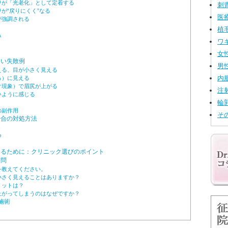
ワが「光老化」として定着する
刺
が“戻りにくく”なる
医
が強調される
植
み
ワ
女
すい失敗例
男
える、目が小さく見える
内
る）に見える
ク現象）で眉尻が上がる
注
いように感じる
輪
の副作用
そ
場合の対処方法
う
つ
るために：クリニック選びのポイント
質問
を教えてください。
小さく見えることはありますか？
リットは？
上がってしまうのはなぜですか？
施術