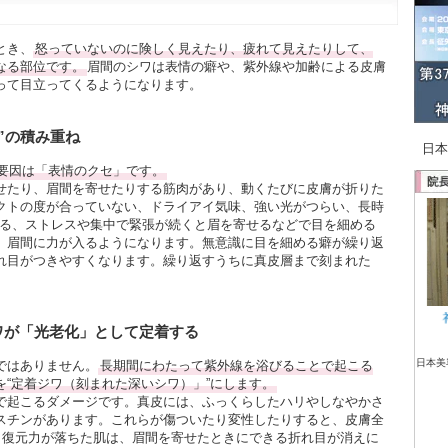
とき、
怒っていないのに険しく見えたり、疲れて見えたりして、
なる部位です。
眉間のシワは表情の癖や、紫外線や加齢による皮膚
って目立ってくるようになります。
”の積み重ね
日本
要因は「表情のクセ」です。
せたり、眉間を寄せたりする筋肉があり、動くたびに皮膚が折りた
クトの度が合っていない、ドライアイ気味、強い光がつらい、長時
れる、ストレスや集中で緊張が続くと眉を寄せるなどで目を細める
、眉間に力が入るようになります。無意識に目を細める癖が繰り返
れ目がつきやすくなります。繰り返すうちに真皮層まで刻まれた
ワが「光老化」として定着する
日本美
ではありません。
長期間にわたって紫外線を浴びることで起こる
を“定着ジワ（刻まれた深いシワ）」”にします。
で起こるダメージです。真皮には、ふっくらしたハリやしなやかさ
スチンがあります。これらが傷ついたり変性したりすると、皮膚全
す。復元力が落ちた肌は、眉間を寄せたときにできる折れ目が消えに