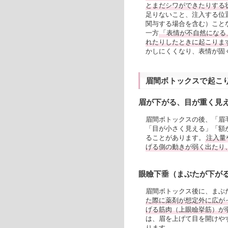
とまだシワができたりする
足りないこと、注入する位
関与する場合を含む）こと
一方
「表情が不自然になる
れたりしたときに起こりま
かしにくくなり、表情が固
眉間ボトックスで起こ
眉が下がる、目が重く見
眉間ボトックスの後、「眉
「目が小さく見える」「額
ることがあります。
注入量
げる側の動きが弱く出たり
眼瞼下垂（まぶたが下が
眉間ボトックス後に、まぶ
た際に薬剤が想定外に広が
げる筋肉（上眼瞼挙筋）が
は、眉を上げて目を開けや
ります。