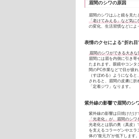
眉間のシワの原因
眉間のシワはふと鏡を見た
「老けてみえる」など気に
の変化、生活習慣などによ
表情のクセによる“折れ目
眉間のシワができる大きな
眉間には眉を内側に引き寄
たまれます。眼鏡やコンタ
間のPC作業などで目が疲
（すぼめる）ようになると
されると、眉間の皮膚に折
「定着ジワ」なります。
紫外線の影響で眉間のシ
紫外線の影響は日焼けだけ
「光老化」が、眉間のシワ
光老化とは肌の奥（真皮）
を支えるコラーゲンやエラ
体の“復元力”が低下しま